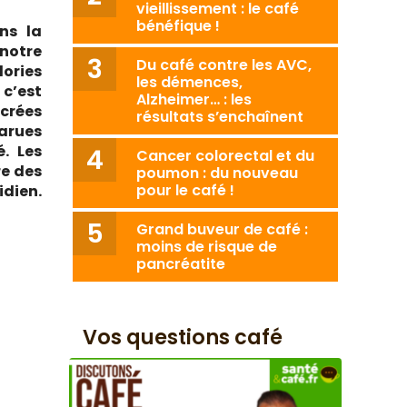
vieillissement : le café
bénéfique !
ns la
notre
Du café contre les AVC,
ories
les démences,
c’est
Alzheimer… : les
crées
résultats s’enchaînent
rues
é. Les
Cancer colorectal et du
re des
poumon : du nouveau
pour le café !
dien.
Grand buveur de café :
moins de risque de
pancréatite
Vos questions café