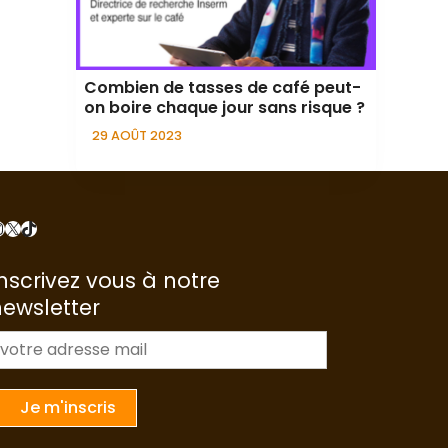
Combien de tasses de café peut-
on boire chaque jour sans risque ?
29 AOÛT 2023
nstagram
X
TikTok
nscrivez vous à notre
newsletter
m
a
Je m'inscris