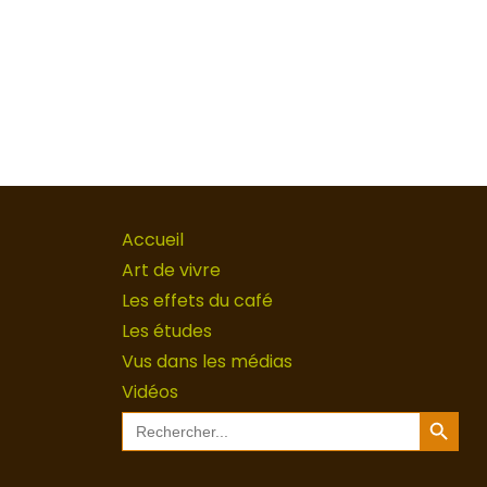
Accueil
Art de vivre
Les effets du café
Les études
Vus dans les médias
Vidéos
Search Button
Search
for: