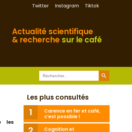
Twitter
Instagram
Tiktok
Actualité scientifique
& recherche
sur le café
Search Button
Search
for:
Les plus consultés
Carence en fer et café,
c’est possible !
e les
Cognition et