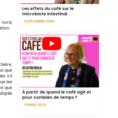
Les effets du café sur le
microbiote intestinal
12 DÉCEMBRE 2025
 nord,
tion.
bière.
us que
s s’il
que les
re que
À partir de quand le café agit et
tiplié
pour combien de temps ?
11 MARS 2024