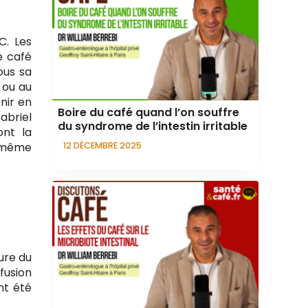
C. Les
e café
ous sa
 ou au
nir en
Boire du café quand l’on souffre
Gabriel
du syndrome de l’intestin irritable
ont la
e même
12 DÉCEMBRE 2025
ture du
ffusion
nt été