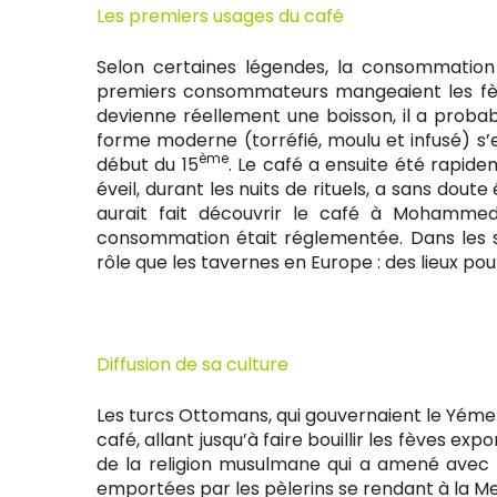
Les premiers usages du café
Selon certaines légendes, la consommation
premiers consommateurs mangeaient les fève
devienne réellement une boisson, il a probabl
forme moderne (torréfié, moulu et infusé) s’
ème
début du 15
. Le café a ensuite été rapid
éveil, durant les nuits de rituels, a sans dout
aurait fait découvrir le café à Mohammed.
consommation était réglementée. Dans les 
rôle que les tavernes en Europe : des lieux pour
Diffusion de sa culture
Les turcs Ottomans, qui gouvernaient le Yémen, 
café, allant jusqu’à faire bouillir les fèves ex
de la religion musulmane qui a amené avec e
emportées par les pèlerins se rendant à la M