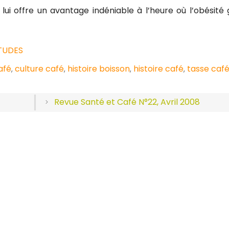
 lui offre un avantage indéniable à l’heure où l’obésité
ÉTUDES
afé
culture café
histoire boisson
histoire café
tasse caf
,
,
,
,
Revue Santé et Café N°22, Avril 2008