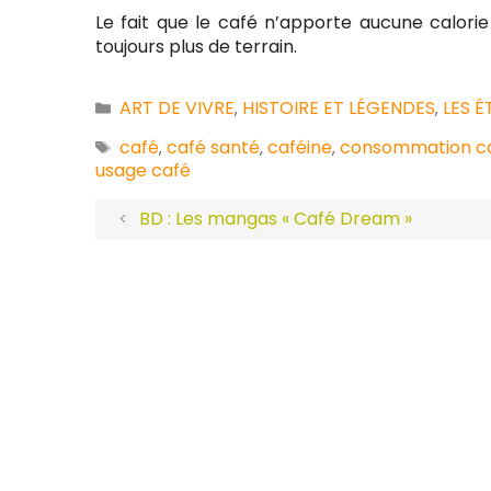
Le fait que le café n’apporte aucune calorie
toujours plus de terrain.
ART DE VIVRE
HISTOIRE ET LÉGENDES
LES 
Catégories
,
,
café
café santé
caféine
consommation c
Étiquettes
,
,
,
usage café
BD : Les mangas « Café Dream »