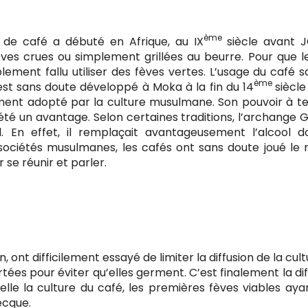
ème
 de café a débuté en Afrique, au IX
siècle avant J
s crues ou simplement grillées au beurre. Pour que l
ement fallu utiliser des fèves vertes. L’usage du café s
ème
est sans doute développé à Moka à la fin du 14
siècle
ement adopté par la culture musulmane. Son pouvoir à te
e été un avantage. Selon certaines traditions, l’archange 
 En effet, il remplaçait avantageusement l’alcool d
sociétés musulmanes, les cafés ont sans doute joué l
 se réunir et parler.
ont difficilement essayé de limiter la diffusion de la cul
portées pour éviter qu’elles germent. C’est finalement la di
lle la culture du café, les premières fèves viables aya
ecque.