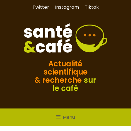
Aller
Twitter
Instagram
Tiktok
au
contenu
Actualité
scientifique
& recherche
sur
le café
Menu