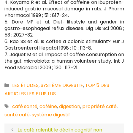
4. Koyama R et al. Effect of caffeine on ibuprofen-
induced gastric mucosal damage in rats. J Pharm
Pharmacol 1999 ; 51 : 817-24.
5. Dore MP et al. Diet, lifestyle and gender in
gastro-esophageal reflux disease. Dig Dis Sci 2008 ;
53 : 2027-32.
6. Rao SS et al. Is coffee a colonic stimulant? Eur J
Gastroenterol Hepatol 1998 ; 10 : 113-8.
7. Jaquet M et al. Impact of coffee consumption on
the gut microbiota: a human volunteer study. Int J
Food Microbiol 2009 ; 130 : 117-21.
Catégories
LES ÉTUDES
,
SYSTÈME DIGESTIF
,
TOP 5 DES
ARTICLES LES PLUS LUS
Étiquettes
café santé
,
caféine
,
digestion
,
propriété café
,
santé café
,
système digestif
Le café ralentit le déclin cognitif non