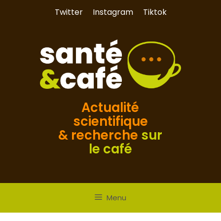
Aller
Twitter
Instagram
Tiktok
au
contenu
Actualité
scientifique
& recherche
sur
le café
Menu