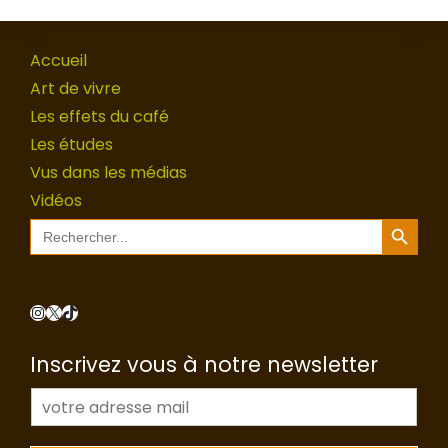
Accueil
Art de vivre
Les effets du café
Les études
Vus dans les médias
Vidéos
Search Button
Search
for:
Instagram
X
TikTok
Inscrivez vous à notre newsletter
E
-
m