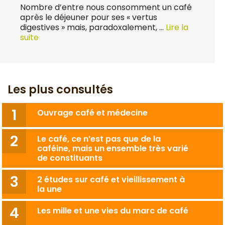
Nombre d’entre nous consomment un café
après le déjeuner pour ses « vertus
digestives » mais, paradoxalement, …
Lire la
suite
Les plus consultés
Ouvrage café et médecine
Le café, ce n’est pas que de la
caféine, mais un ensemble très varié
de constituants
2 études sur café et vieillissement à
la une
Les mille et une vies du marc de café