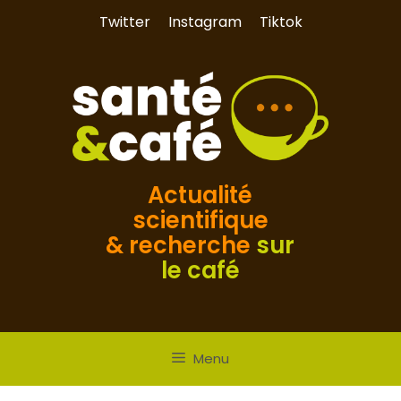
Aller
Twitter
Instagram
Tiktok
au
contenu
Actualité
scientifique
& recherche
sur
le café
Menu