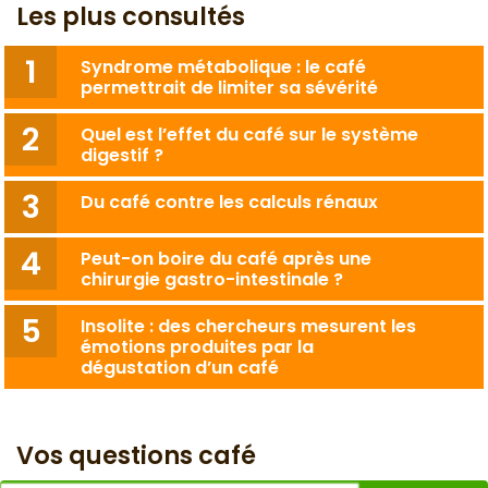
Les plus consultés
Syndrome métabolique : le café
permettrait de limiter sa sévérité
Quel est l’effet du café sur le système
digestif ?
Du café contre les calculs rénaux
Peut-on boire du café après une
chirurgie gastro-intestinale ?
Insolite : des chercheurs mesurent les
émotions produites par la
dégustation d’un café
Vos questions café