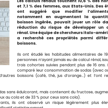
Les calculs rénaux touchent 10,6 % des h
et 7,1 % des femmes, aux Etats-Unis. Des 
ont suggéré que modifier l’alimenta
notamment en augmentant la quanti
boisson ingérée, pouvait jouer un rôle d
réduction du risque de développer un c
rénal. Une équipe de chercheurs italo-amér
a recherché ces propriétés parmi différ
boissons.
Ils ont étudié les habitudes alimentaires de 1
personnes n’ayant jamais eu de calcul rénal, iss
trois cohortes suivies pendant plus de 16 ans. I
comparé leur consommation de sodas (avec o
autres boissons (café, thé, jus d’orange…) et l’ont re
as sans édulcorant, mais contenant du fructose, augme
ux au cola et de 33 % pour ceux sans cola).
ants, ils ont observé un risque légèrement plus él
ificatif statistiquement.