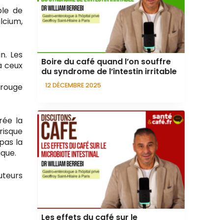
ble de
lcium,
in. Les
Boire du café quand l’on souffre
à ceux
du syndrome de l’intestin irritable
12 DÉCEMBRE 2025
 rouge
rée la
risque
pas la
ique.
uteurs
Les effets du café sur le