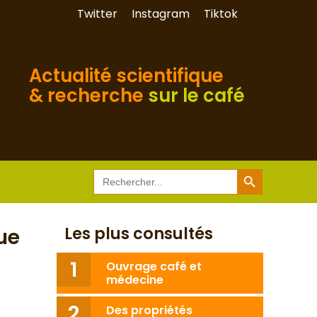
Twitter
Instagram
Tiktok
Actualité scientifique
& recherche
sur le café
Search Button
Search
for:
Les plus consultés
ue
Ouvrage café et
médecine
Des propriétés