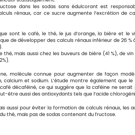
ructose dans les sodas sans édulcorant est responsa
lculs rénaux, car ce sucre augmente l’excrétion de ca
que sont le café, le thé, le jus d’orange, la bière et le v
sque de développer des calculs rénaux inférieur de 26 % 
).
de thé, mais aussi chez les buveurs de bière (41 %), de vin
12%).
féine, molécule connue pour augmenter de façon modé
m, calcium et sodium. L’étude montre également que le 
afé décaféiné, ce qui suggère que la caféine ne serait 
-être aussi des antioxydants tels que l’acide chlorogén
s aussi pour éviter la formation de calculs rénaux, les a
du thé, mais pas de sodas contenant du fructose.