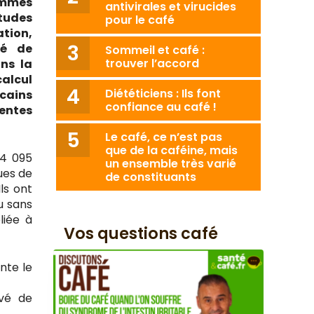
ommes
antivirales et virucides
études
pour le café
tion,
té de
Sommeil et café :
trouver l’accord
ans la
alcul
Diététiciens : Ils font
icains
confiance au café !
entes
Le café, ce n’est pas
que de la caféine, mais
94 095
un ensemble très varié
ues de
de constituants
ls ont
u sans
liée à
Vos questions café
nte le
evé de