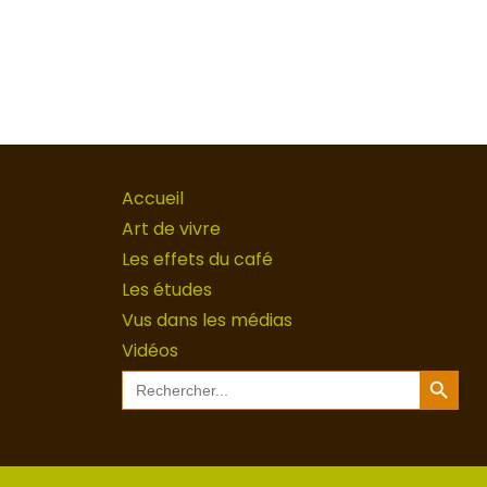
Accueil
Art de vivre
Les effets du café
Les études
Vus dans les médias
Vidéos
Search Button
Search
for: