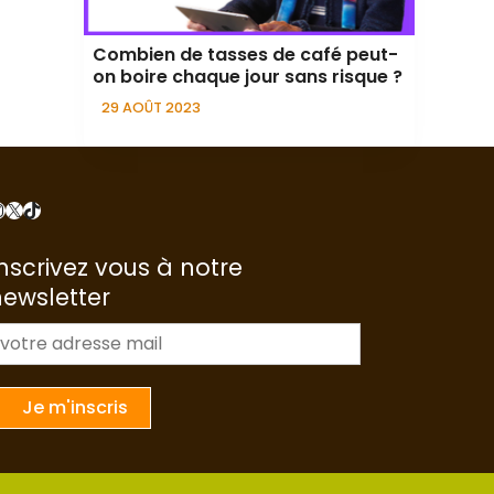
Combien de tasses de café peut-
on boire chaque jour sans risque ?
29 AOÛT 2023
nstagram
X
TikTok
nscrivez vous à notre
newsletter
m
a
Je m'inscris