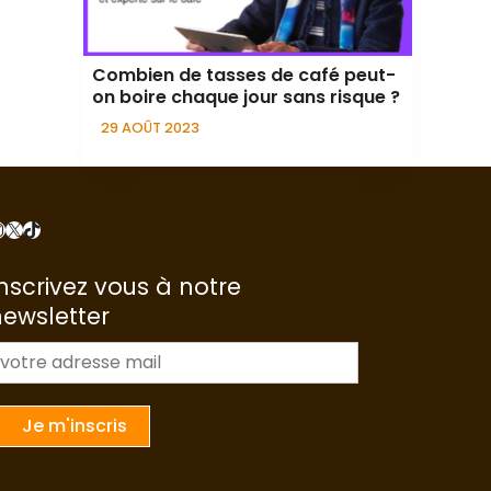
Combien de tasses de café peut-
on boire chaque jour sans risque ?
29 AOÛT 2023
nstagram
X
TikTok
nscrivez vous à notre
newsletter
m
a
Je m'inscris