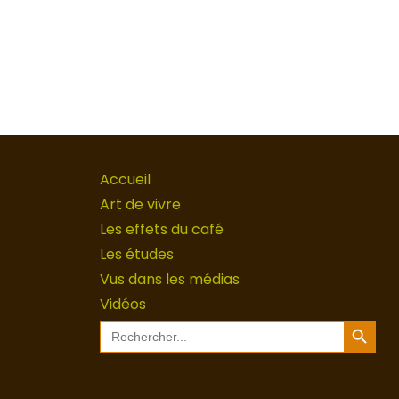
Accueil
Art de vivre
Les effets du café
Les études
Vus dans les médias
Vidéos
Search Button
Search
for: