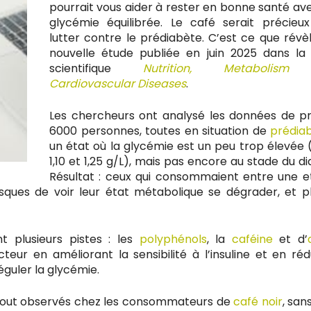
pourrait vous aider à rester en bonne santé av
glycémie équilibrée. Le café serait précieu
lutter contre le prédiabète. C’est ce que révè
nouvelle étude publiée en juin 2025 dans la
scientifique
Nutrition, Metabolism
Cardiovascular Diseases
.
Les chercheurs ont analysé les données de p
6000 personnes, toutes en situation de
prédia
un état où la glycémie est un peu trop élevée 
1,10 et 1,25 g/L), mais pas encore au stade du di
Résultat : ceux qui consommaient entre une et
sques de voir leur état métabolique se dégrader, et p
t plusieurs pistes : les
polyphénols
, la
caféine
et d’
eur en améliorant la sensibilité à l’insuline et en réd
éguler la glycémie.
urtout observés chez les consommateurs de
café noir
, san