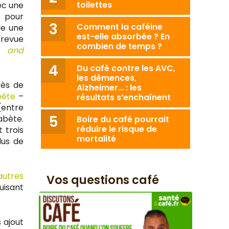
toilettes
ec une
x pour
Comment la caféine
le une
est-elle absorbée ? En
 revue
combien de temps ?
 and
Du café contre les AVC,
les démences,
rès de
Alzheimer… : les
bète
–
résultats s’enchaînent
(entre
abète.
Boire du café pourrait
réduire le risque de
 trois
mortalité
lus de
autres
Vos questions café
uisant
s ajout