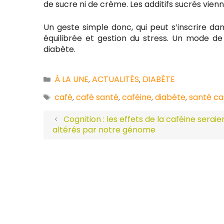
de sucre ni de crème. Les additifs sucrés vienn
Un geste simple donc, qui peut s’inscrire da
équilibrée et gestion du stress. Un mode de 
diabète.
À LA UNE
ACTUALITÉS
DIABÈTE
Catégories
,
,
café
café santé
caféine
diabète
santé ca
Étiquettes
,
,
,
,
Cognition : les effets de la caféine seraie
altérés par notre génome