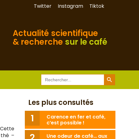
Twitter
Instagram
Tiktok
Actualité scientifique
& recherche
sur le café
Search Button
Search
for:
Les plus consultés
Carence en fer et café,
c’est possible !
 Cette
 thé –
Une odeur de café… aux