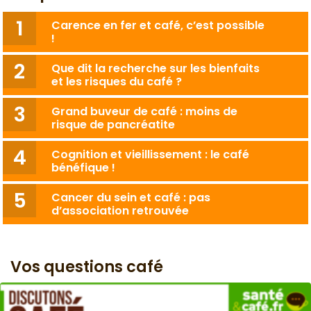
Carence en fer et café, c’est possible
!
Que dit la recherche sur les bienfaits
et les risques du café ?
Grand buveur de café : moins de
risque de pancréatite
Cognition et vieillissement : le café
bénéfique !
Cancer du sein et café : pas
d’association retrouvée
Vos questions café