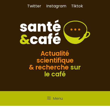
Aller
Twitter
Instagram
Tiktok
au
contenu
Actualité
scientifique
& recherche
sur
le café
Menu