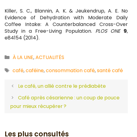
Killer, S. C., Blannin, A. K. & Jeukendrup, A. E. No
Evidence of Dehydration with Moderate Daily
Coffee Intake: A Counterbalanced Cross-Over
Study in a Free-Living Population.
PLOS ONE
9
,
e84154 (2014).
Catégories
À LA UNE
,
ACTUALITÉS
Étiquettes
café
,
caféine
,
consommation café
,
santé café
Le café, un allié contre le prédiabète
Café après césarienne : un coup de pouce
pour mieux récupérer ?
Les plus consultés