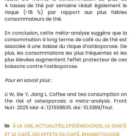
4 tasses de thé par semaine réduit également le
risque (-18 %) par rapport aux plus faibles
consommateurs de thé.
En conclusion, cette méta-analyse suggère que la
consommation à long terme de café ou de thé est
associée à une baisse du risque d’ostéoporose. De
plus, les consommations les plus fréquentes et les
plus élevées augmentent l’effet protecteur de ces
boissons contre l’ostéoporose.
Pour en savoir plus :
Li W, Xie Y, Jiang L. Coffee and tea consumption on
the risk of osteoporosis: a meta-analysis. Front
Nutr. 2025 Mar 4 ; 12:1559835. doi : 10.3389/fnut.
Catégories
À LA UNE
,
ACTUALITÉS
,
EPIDÉMIOLOGIE
,
LA SANTÉ
ET LE CAFÉ
,
LES EFFETS DU CAFÉ
,
RHUMATOLOGIE