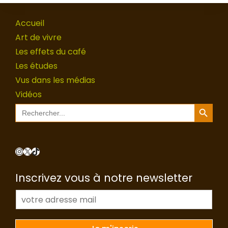
Accueil
Art de vivre
Les effets du café
Les études
Vus dans les médias
Vidéos
Search Button
Search
for:
Instagram
X
TikTok
Inscrivez vous à notre newsletter
E
-
m
a