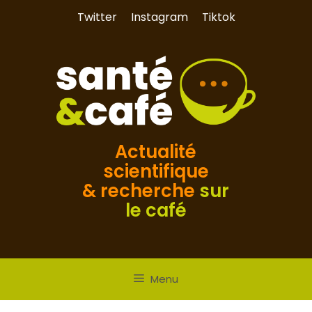
Aller
Twitter
Instagram
Tiktok
au
contenu
Actualité
scientifique
& recherche
sur
le café
Menu