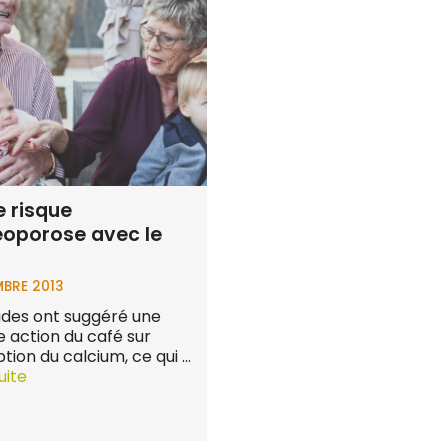
e risque
éoporose avec le
MBRE 2013
des ont suggéré une
e action du café sur
ption du calcium, ce qui …
suite