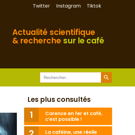
Twitter
Instagram
Tiktok
Actualité scientifique
& recherche
sur le café
Search Button
Search
for:
Les plus consultés
Carence en fer et café,
c’est possible !
La caféine, une réelle