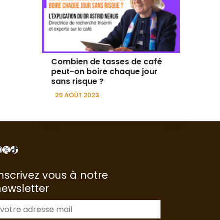
Combien de tasses de café
peut-on boire chaque jour
sans risque ?
29 AOÛT 2023
nstagram
X
TikTok
nscrivez vous à notre
newsletter