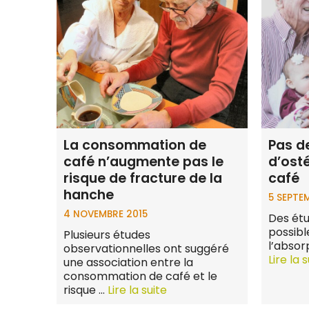
La consommation de
Pas d
café n’augmente pas le
d’ost
risque de fracture de la
café
hanche
5 SEPTE
4 NOVEMBRE 2015
Des étu
possibl
Plusieurs études
l’absor
observationnelles ont suggéré
Lire la 
une association entre la
consommation de café et le
risque …
Lire la suite