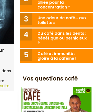
alliée pour la
concentration ?
Une odeur de café… aux
toilettes
Du café dans les dents :
bénéfique ou pernicieux
?
ur
Café et immunité :
gloire à la caféine !
e dans
Vos questions café
sm
 suite