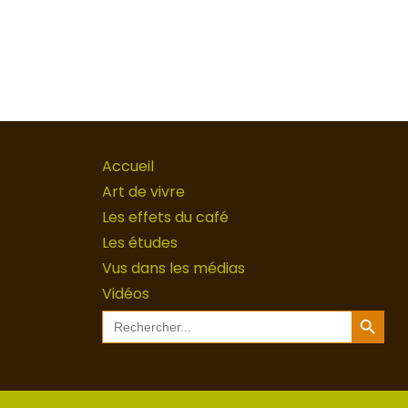
Accueil
Art de vivre
Les effets du café
Les études
Vus dans les médias
Vidéos
Search Button
Search
for: