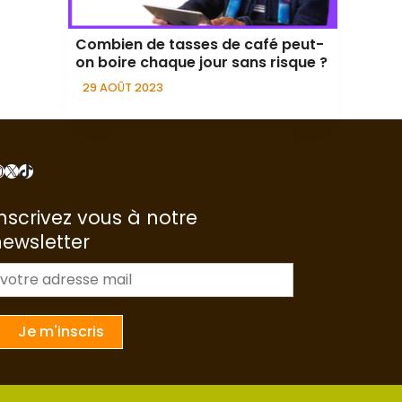
Combien de tasses de café peut-
on boire chaque jour sans risque ?
29 AOÛT 2023
nstagram
X
TikTok
nscrivez vous à notre
newsletter
m
a
Je m'inscris