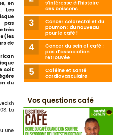
s’intéresse à l’histoire
se, en
des boissons
. Les
isque
Cancer colorectal et du
 pas
poumon : du nouveau
e très
pour le café !
e (les
rs de
Cancer du sein et café :
pas d’association
erican
retrouvée
risque
e soit
Caféine et santé
légère
cardiovasculaire
ion du
Vos questions café
wedish
08. La
eu une