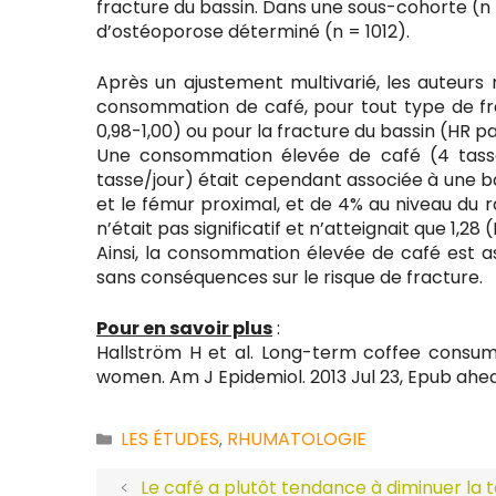
fracture du bassin. Dans une sous-cohorte (n 
d’ostéoporose déterminé (n = 1012).
Après un ajustement multivarié, les auteurs 
consommation de café, pour tout type de fra
0,98-1,00) ou pour la fracture du bassin (HR pa
Une consommation élevée de café (4 tasse
tasse/jour) était cependant associée à une ba
et le fémur proximal, et de 4% au niveau du ra
n’était pas significatif et n’atteignait que 1,28 (
Ainsi, la consommation élevée de café est a
sans conséquences sur le risque de fracture.
Pour en savoir plus
:
Hallström H et al. Long-term coffee consump
women. Am J Epidemiol. 2013 Jul 23, Epub ahea
LES ÉTUDES
RHUMATOLOGIE
Catégories
,
Le café a plutôt tendance à diminuer la 