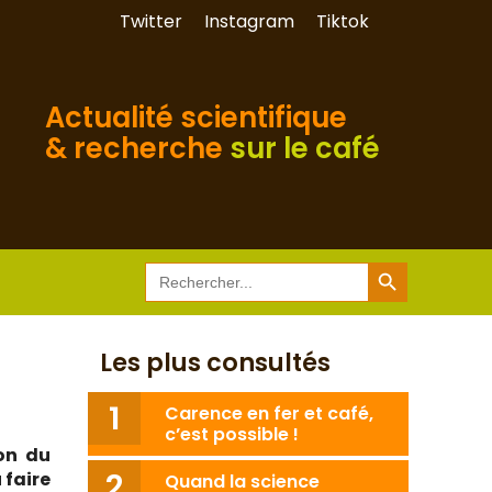
Twitter
Instagram
Tiktok
Actualité scientifique
& recherche
sur le café
Search Button
Search
for:
Les plus consultés
Carence en fer et café,
c’est possible !
on du
 faire
Quand la science