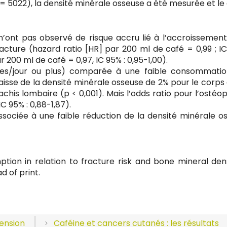
= 5022), la densité minérale osseuse a été mesurée et le
n’ont pas observé de risque accru lié à l’accroissement
cture (hazard ratio [HR] par 200 ml de café = 0,99 ; IC
r 200 ml de café = 0,97, IC 95% : 0,95-1,00).
s/jour ou plus) comparée à une faible consommatio
isse de la densité minérale osseuse de 2% pour le corps 
chis lombaire (p < 0,001). Mais l’odds ratio pour l’ostéo
IC 95% : 0,88-1,87).
ssociée à une faible réduction de la densité minérale o
tion in relation to fracture risk and bone mineral dens
d of print.
tension
Caféine et cancers cutanés : les résultats