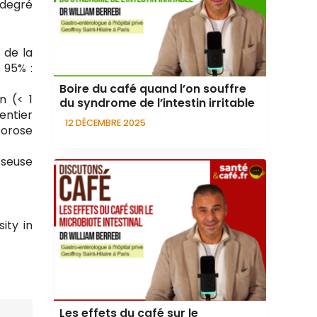
 degré
 de la
 95% :
Boire du café quand l’on souffre
n (< 1
du syndrome de l’intestin irritable
entier
12 DÉCEMBRE 2025
porose
sseuse
ity in
Les effets du café sur le