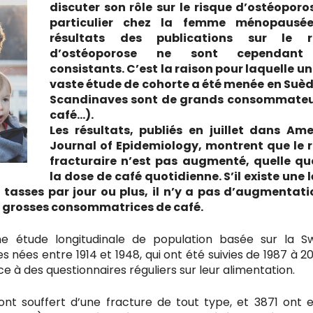
discuter son rôle sur le risque d’ostéoporo
particulier chez la femme ménopausée
résultats des publications sur le r
d’ostéoporose ne sont cependant
consistants. C’est la raison pour laquelle un
vaste étude de cohorte a été menée en Suèd
Scandinaves sont de grands consommateu
café…).
Les résultats, publiés en juillet dans Am
Journal of Epidemiology, montrent que le 
fracturaire n’est pas augmenté, quelle qu
la dose de café quotidienne. S’il existe une 
 tasses par jour ou plus, il n’y a pas d’augmentat
es grosses consommatrices de café.
une étude longitudinale de population basée sur la S
es entre 1914 et 1948, qui ont été suivies de 1987 à 20
à des questionnaires réguliers sur leur alimentation.
nt souffert d’une fracture de tout type, et 3871 ont 