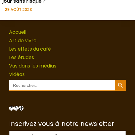
jour sans risque ?
29 AOÛT 2023
Accueil
Art de vivre
Les effets du café
Les études
Vus dans les médias
Vidéos
Search Button
Search
for:
Instagram
X
TikTok
Inscrivez vous à notre newsletter
E