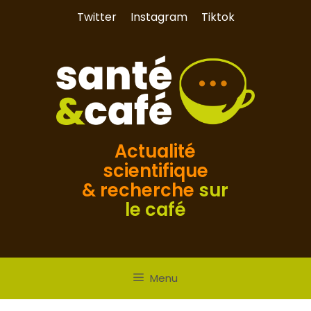
Aller
Twitter
Instagram
Tiktok
au
contenu
Actualité
scientifique
& recherche
sur
le café
Menu