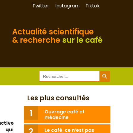
Twitter
Instagram
Tiktok
Actualité scientifique
& recherche
sur le café
Search Button
Search
for:
Les plus consultés
Ouvrage café et
médecine
ctive
e qui
Le café, ce n’est pas