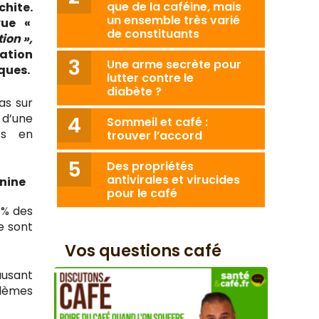
que de la caféine, mais
chite.
un ensemble très varié
vue «
de constituants
ion »,
ation
Une arme secrète pour
ques.
lutter contre le
diabète ?
as sur
 d’une
Sommeil et café :
rs en
trouver l’accord
Des propriétés
antivirales et virucides
nine
pour le café
 % des
e sont
Vos questions café
ausant
blèmes