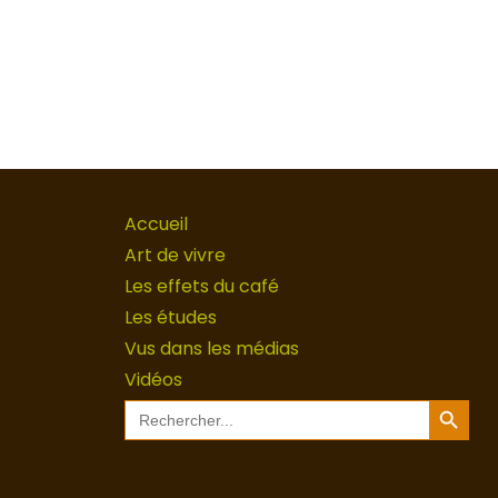
Accueil
Art de vivre
Les effets du café
Les études
Vus dans les médias
Vidéos
Search Button
Search
for: