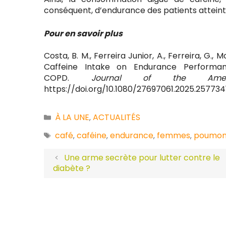
conséquent, d’endurance des patients attein
Pour en savoir plus
Costa, B. M., Ferreira Junior, A., Ferreira, G., 
Caffeine Intake on Endurance Performan
COPD.
Journal of the Americ
https://doi.org/10.1080/27697061.2025.257734
À LA UNE
ACTUALITÉS
Catégories
,
café
caféine
endurance
femmes
poumon
Étiquettes
,
,
,
,
Une arme secrète pour lutter contre le
diabète ?