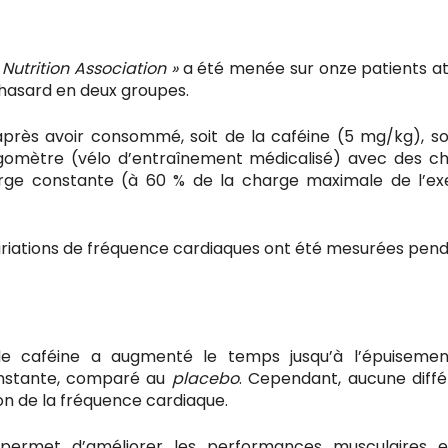
Nutrition Association »
a été menée sur onze patients at
 hasard en deux groupes.
 après avoir consommé, soit de la caféine (5 mg/kg), so
rgomètre (vélo d’entraînement médicalisé) avec des c
harge constante (à 60 % de la charge maximale de l’ex
variations de fréquence cardiaques ont été mesurées pend
 de caféine a augmenté le temps jusqu’à l’épuiseme
onstante, comparé au
placebo
. Cependant, aucune diff
on de la fréquence cardiaque.
 permet d’améliorer les performances musculaires 