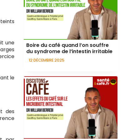
teints
it une
Boire du café quand l’on souffre
harges
du syndrome de l’intestin irritable
ercice
12 DÉCEMBRE 2025
ant le
nt des
érence
et par