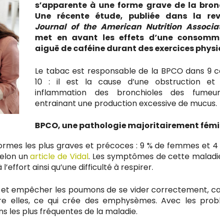
s’apparente à une forme grave de la bron
Une récente étude, publiée dans la re
Journal of the American Nutrition Associat
met en avant les effets d’une consomm
aiguë de caféine durant des exercices physi
Le tabac est responsable de la BPCO dans 9 c
10 : il est la cause d’une obstruction et
inflammation des bronchioles des fumeu
entrainant une production excessive de mucus.
BPCO, une pathologie majoritairement fémi
ormes les plus graves et précoces : 9 % de femmes et 4
selon un
article de Vidal
. Les symptômes de cette maladi
’effort ainsi qu’une difficulté à respirer.
cir et empêcher les poumons de se vider correctement, c
entre elles, ce qui crée des emphysèmes. Avec les pro
ons les plus fréquentes de la maladie.