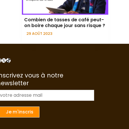
Combien de tasses de café peut-
on boire chaque jour sans risque ?
29 AOÛT 2023
nstagram
X
TikTok
nscrivez vous à notre
newsletter
m
a
Je m'inscris