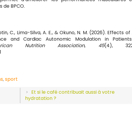
ts de BPCO.
Motin, C., Lima-Silva, A. E., & Okuno, N. M. (2026). Effects o
ce and Cardiac Autonomic Modulation in Patients
an Nutrition Association
,
45
(4), 322
1
s
sport
,
Et si le café contribuait aussi à votre
hydratation ?