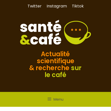
Aller
Twitter
Instagram
Tiktok
au
contenu
Actualité
scientifique
& recherche
sur
le café
Menu