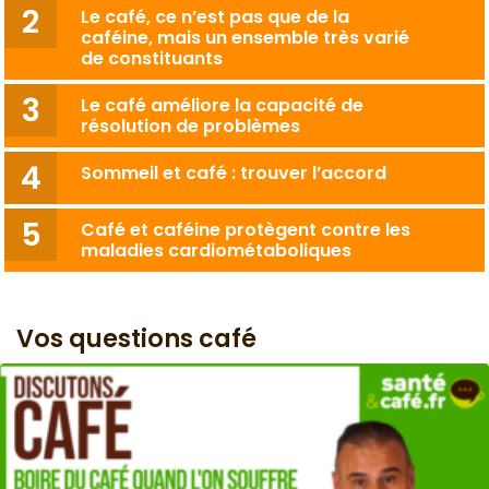
Le café, ce n’est pas que de la
caféine, mais un ensemble très varié
de constituants
Le café améliore la capacité de
résolution de problèmes
Sommeil et café : trouver l’accord
Café et caféine protègent contre les
maladies cardiométaboliques
Vos questions café