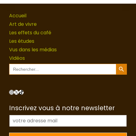
Accueil
Art de vivre
Les effets du café
Les études
Vus dans les médias
Vidéos
Search Button
Search
for:
Instagram
X
TikTok
Inscrivez vous à notre newsletter
E
-
m
a