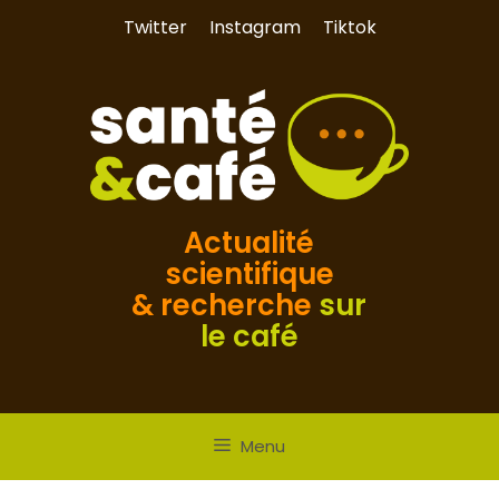
Aller
Twitter
Instagram
Tiktok
au
contenu
Actualité
scientifique
& recherche
sur
le café
Menu