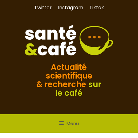
Aller
Twitter
Instagram
Tiktok
au
contenu
Actualité
scientifique
& recherche
sur
le café
Menu