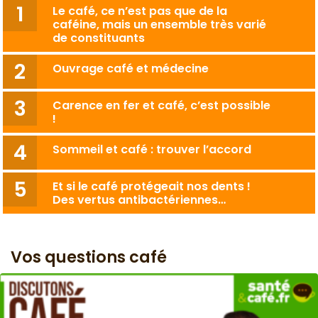
Le café, ce n’est pas que de la
caféine, mais un ensemble très varié
de constituants
Ouvrage café et médecine
Carence en fer et café, c’est possible
!
Sommeil et café : trouver l’accord
Et si le café protégeait nos dents !
Des vertus antibactériennes…
Vos questions café