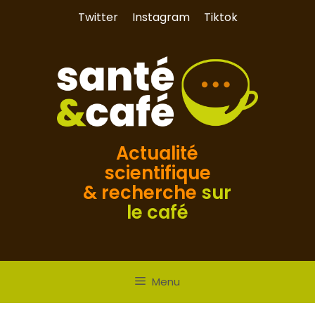
Aller
Twitter
Instagram
Tiktok
au
contenu
Actualité
scientifique
& recherche
sur
le café
Menu