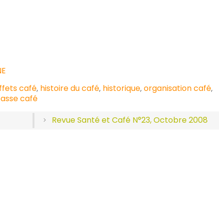
NE
ffets café
histoire du café
historique
organisation café
,
,
,
,
tasse café
Revue Santé et Café N°23, Octobre 2008