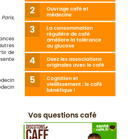
Ouvrage café et
médecine
Paris,
La consommation
régulière de café
sances
améliore la tolérance
autres
au glucose
tir de
résente
Osez les associations
originales avec le café
Cognition et
édecin
vieillissement : le café
édecin
bénéfique !
Vos questions café