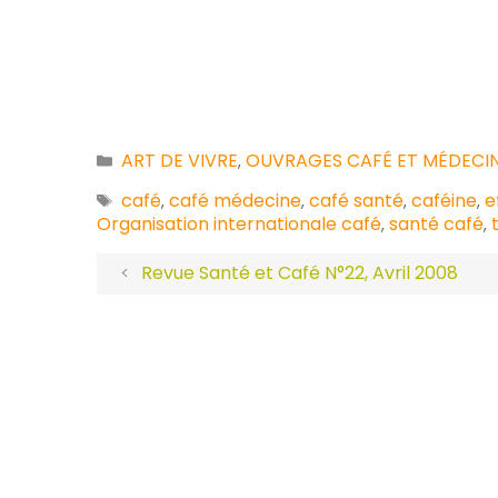
ART DE VIVRE
OUVRAGES CAFÉ ET MÉDECI
Catégories
,
café
café médecine
café santé
caféine
e
Étiquettes
,
,
,
,
Organisation internationale café
santé café
,
,
Revue Santé et Café N°22, Avril 2008