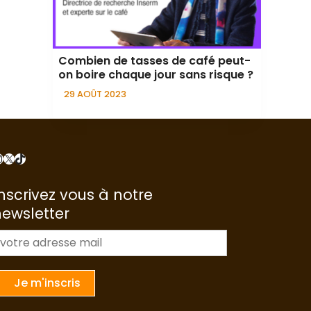
Combien de tasses de café peut-
on boire chaque jour sans risque ?
29 AOÛT 2023
nstagram
X
TikTok
nscrivez vous à notre
newsletter
m
a
Je m'inscris