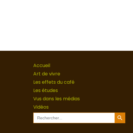
Accueil
Art de vivre
Les effets du café
Les études
Vus dans les médias
Vidéos
Search Button
Search
for: