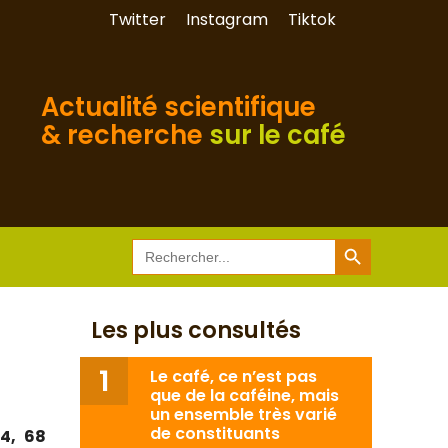
Twitter
Instagram
Tiktok
Actualité scientifique
& recherche
sur le café
Search Button
Search
for:
Les plus consultés
Le café, ce n’est pas
que de la caféine, mais
un ensemble très varié
de constituants
14, 68