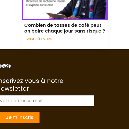
Combien de tasses de café peut-
on boire chaque jour sans risque ?
29 AOÛT 2023
nstagram
X
TikTok
nscrivez vous à notre
newsletter
m
a
Je m'inscris