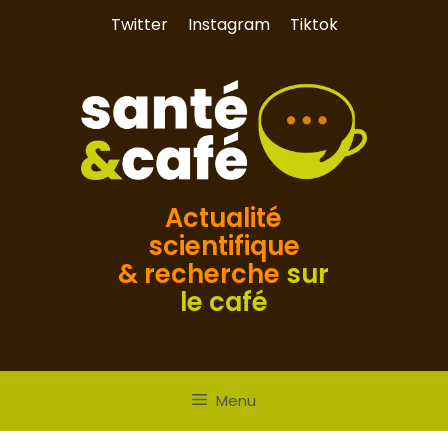
Aller
Twitter
Instagram
Tiktok
au
contenu
Actualité
scientifique
& recherche
sur
le café
Menu