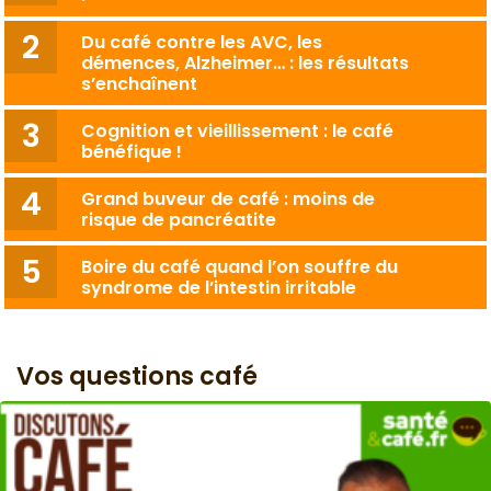
Du café contre les AVC, les
démences, Alzheimer… : les résultats
s’enchaînent
Cognition et vieillissement : le café
bénéfique !
Grand buveur de café : moins de
risque de pancréatite
Boire du café quand l’on souffre du
syndrome de l’intestin irritable
Vos questions café