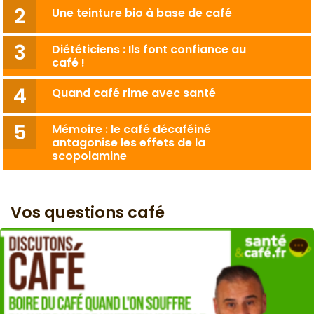
Une teinture bio à base de café
Diététiciens : Ils font confiance au
café !
Quand café rime avec santé
Mémoire : le café décaféiné
antagonise les effets de la
scopolamine
Vos questions café