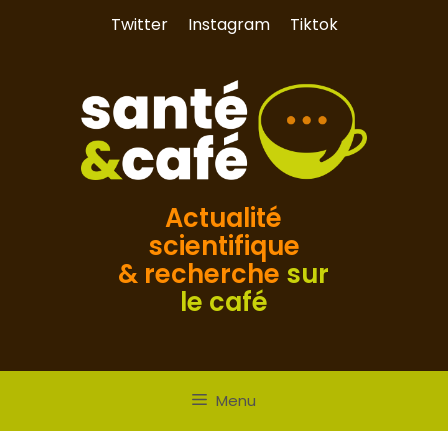
Aller
Twitter
Instagram
Tiktok
au
contenu
Actualité
scientifique
& recherche
sur
le café
Menu