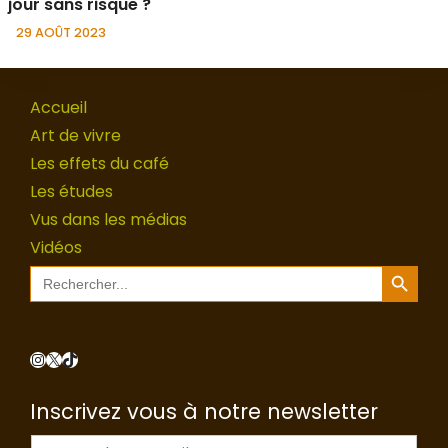
jour sans risque ?
29 AOÛT 2023
Accueil
Art de vivre
Les effets du café
Les études
Vus dans les médias
Vidéos
Search Button
Search
for:
Instagram
X
TikTok
Inscrivez vous à notre newsletter
E