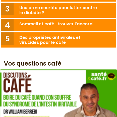
Une arme secrète pour lutter contre
le diabète ?
Sommeil et café : trouver l’accord
Des propriétés antivirales et
virucides pour le café
Vos questions café