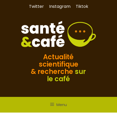
Aller
Twitter
Instagram
Tiktok
au
contenu
Actualité
scientifique
& recherche
sur
le café
Menu