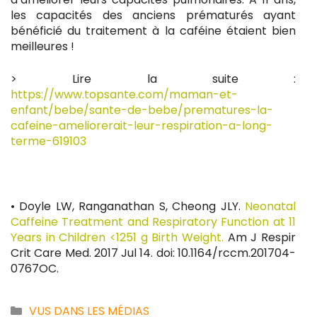
les capacités des anciens prématurés ayant
bénéficié du traitement à la caféine étaient bien
meilleures !
> Lire la suite :
https://www.topsante.com/maman-et-
enfant/bebe/sante-de-bebe/prematures-la-
cafeine-ameliorerait-leur-respiration-a-long-
terme-619103
• Doyle LW, Ranganathan S, Cheong JLY.
Neonatal
Caffeine Treatment and Respiratory Function at 11
Years in Children <1251 g Birth Weight.
Am J Respir
Crit Care Med. 2017 Jul 14. doi: 10.1164/rccm.201704-
0767OC.
Catégories
VUS DANS LES MÉDIAS