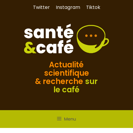
Aller
Twitter
Instagram
Tiktok
au
contenu
Actualité
scientifique
& recherche
sur
le café
Menu