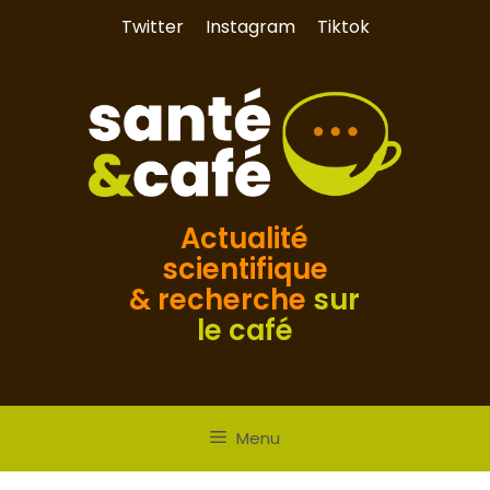
Aller
Twitter
Instagram
Tiktok
au
contenu
Actualité
scientifique
& recherche
sur
le café
Menu