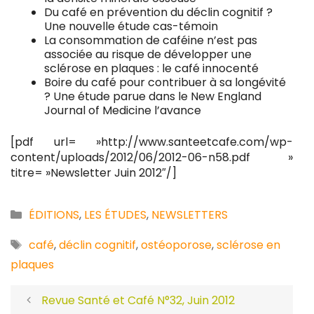
Du café en prévention du déclin cognitif ?
Une nouvelle étude cas-témoin
La consommation de caféine n’est pas
associée au risque de développer une
sclérose en plaques : le café innocenté
Boire du café pour contribuer à sa longévité
? Une étude parue dans le New England
Journal of Medicine l’avance
[pdf url= »http://www.santeetcafe.com/wp-
content/uploads/2012/06/2012-06-n58.pdf »
titre= »Newsletter Juin 2012″/]
Catégories
ÉDITIONS
,
LES ÉTUDES
,
NEWSLETTERS
Étiquettes
café
,
déclin cognitif
,
ostéoporose
,
sclérose en
plaques
Revue Santé et Café N°32, Juin 2012