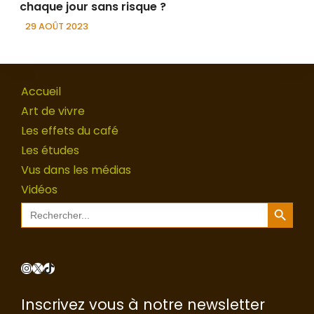
chaque jour sans risque ?
29 AOÛT 2023
Accueil
Art de vivre
Les effets du café
Les études
Vus dans les médias
Vidéos
Search Button
Search
for:
Instagram
X
TikTok
Inscrivez vous à notre newsletter