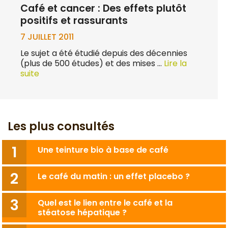
Café et cancer : Des effets plutôt
positifs et rassurants
7 JUILLET 2011
Le sujet a été étudié depuis des décennies
(plus de 500 études) et des mises …
Lire la
suite
Les plus consultés
Une teinture bio à base de café
Le café du matin : un effet placebo ?
Quel est le lien entre le café et la
stéatose hépatique ?