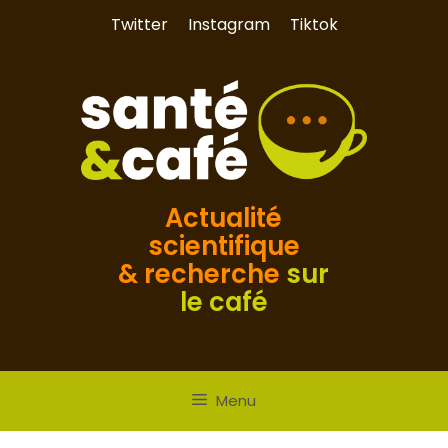
Aller
Twitter
Instagram
Tiktok
au
contenu
Actualité
scientifique
& recherche
sur
le café
Menu