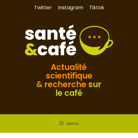
Aller
Twitter
Instagram
Tiktok
au
contenu
Actualité
scientifique
& recherche
sur
le café
Menu