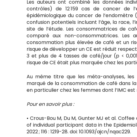
Les auteurs ont combiné les données indivi
contrôles) de 12 159 cas de cancer de l
épidémiologique du cancer de l’endomètre (E
confusion potentiels incluant l’âge, la race, l
site de l’étude. Les consommatrices de ca
comparé aux non-consommatrices. Les au
consommation plus élevée de café et un ri
risque de développer un CE est réduit respect
3 et plus de 4 tasses de café/jour (p < 0,00
risque de CE était plus marquée chez les part
Au même titre que les méta-analyses, les é
marqué de la consommation de café dans la 
en particulier chez les femmes dont l’IMC est
Pour en savoir plus :
• Crous-Bou M, Du M, Gunter MJ et al. Coffee
of individual participant data in the Epidem
2022 ; 116 : 1219-28. doi: 10.1093/ajcn/nqac229.