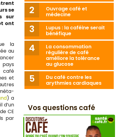
trent
Ouvrage café et
urs se
médecine
s sur
et ont
Lupus : la caféine serait
bénéfique
ue la
La consommation
iée au
régulière de café
cancer
améliore la tolérance
au glucose
 pays
 café
Du café contre les
nes et
arythmies cardiaques
autres
 méta-
und
) a
l d’un
Vos questions café
 de CE
ls par