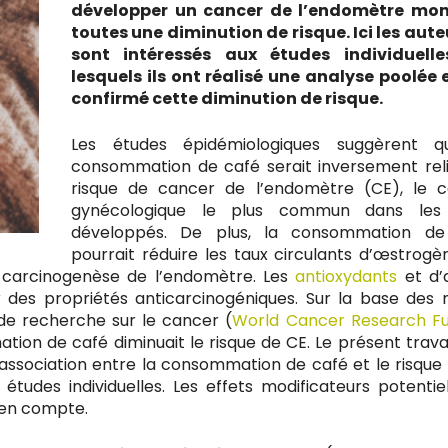
développer un cancer de l’endomètre mon
toutes une diminution de risque. Ici les aute
sont intéressés aux études individuelle
lesquels ils ont réalisé une analyse poolée 
confirmé cette diminution de risque.
Les études épidémiologiques suggèrent q
consommation de café serait inversement rel
risque de cancer de l’endomètre (CE), le 
gynécologique le plus commun dans les
développés. De plus, la consommation de
pourrait réduire les taux circulants d’œstrogè
a carcinogenèse de l’endomètre. Les
antioxydants
et d’
 des propriétés anticarcinogéniques. Sur la base des
 de recherche sur le cancer (
World Cancer Research F
n de café diminuait le risque de CE. Le présent travai
’association entre la consommation de café et le risque
udes individuelles. Les effets modificateurs potentie
s en compte.