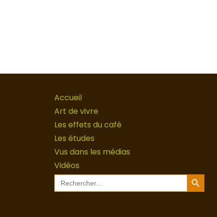
Accueil
Art de vivre
Les effets du café
Les études
Vus dans les médias
Vidéos
Search Button
Search
for: