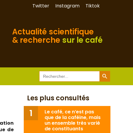
Twitter
Instagram
Tiktok
Actualité scientifique
& recherche
sur le café
Search Button
Search
for:
Les plus consultés
Le café, ce n’est pas
que de la caféine, mais
ation
un ensemble très varié
de constituants
ue de