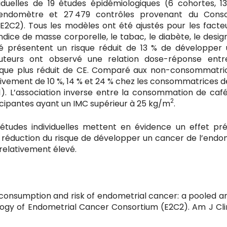
duelles de 19 études épidémiologiques (6 cohortes, 1
’endomètre et 27 479 contrôles provenant du Cons
2C2). Tous les modèles ont été ajustés pour les facte
’indice de masse corporelle, le tabac, le diabète, le desig
fé présentent un risque réduit de 13 % de développer
teurs ont observé une relation dose-réponse entr
sque plus réduit de CE. Comparé aux non-consommatric
ivement de 10 %, 14 % et 24 % chez les consommatrices de 
1). L’association inverse entre la consommation de café
2
icipantes ayant un IMC supérieur à 25 kg/m
.
tudes individuelles mettent en évidence un effet pré
réduction du risque de développer un cancer de l’endo
 relativement élevé.
 consumption and risk of endometrial cancer: a pooled an
iology of Endometrial Cancer Consortium (E2C2). Am J Cli