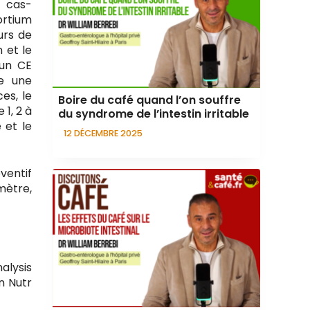
3 cas-
ortium
urs de
n et le
 un CE
e une
es, le
Boire du café quand l’on souffre
1, 2 à
du syndrome de l’intestin irritable
 et le
12 DÉCEMBRE 2025
ventif
mètre,
alysis
n Nutr