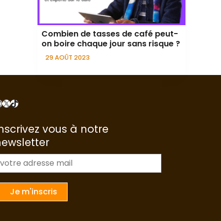
Combien de tasses de café peut-
on boire chaque jour sans risque ?
29 AOÛT 2023
nstagram
X
TikTok
nscrivez vous à notre
newsletter
m
a
Je m'inscris