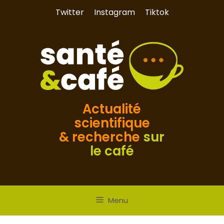
Aller
Twitter
Instagram
Tiktok
au
contenu
Actualité
scientifique
& recherche
sur
le café
Menu