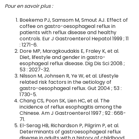
Pour en savoir plus :
Boekema PJ, Samsom M, Smout AJ. Effect of
coffee on gastro-oesophageal reflux in
patients with reflux disease and healthy
controls. Eur J Gastroenterol Hepatol 1999 ; 11
: 1271-6.
Dore MP, Maragkoudakis E, Fraley K, et al.
Diet, lifestyle and gender in gastro-
esophageal reflux disease. Dig Dis Sci 2008 ;
53 : 2027-32.
Nilsson M, Johnsen R, Ye W, et al. Lifestyle
related risk factors in the aetiology of
gastro-oesophageal reflux. Gut 2004 ; 53 :
1730-5.
Chang CS, Poon SK, Lien HC, et al. The
incidence of reflux esophagitis among the
Chinese. Am J Gastroenterol 1997 ; 92 : 668-
71.
El-Serag HB, Richardson P, Pilgrim P, et al.
Determinants of gastroesophageal reflux
disease in adults with a history of childhood