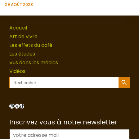
29 AOÛT 2023
Accueil
Art de vivre
Les effets du café
Les études
Vus dans les médias
Vidéos
Search Button
Search
for:
Instagram
X
TikTok
Inscrivez vous à notre newsletter
E
-