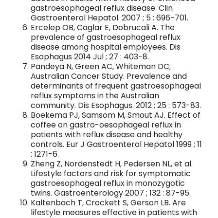
gastroesophageal reflux disease. Clin
Gastroenterol Hepatol. 2007 ; 5 : 696-701.
Ercelep OB, Caglar E, Dobrucali A. The
prevalence of gastroesophageal reflux
disease among hospital employees. Dis
Esophagus 2014 Jul ; 27 : 403-8.
Pandeya N, Green AC, Whiteman DC;
Australian Cancer Study. Prevalence and
determinants of frequent gastroesophageal
reflux symptoms in the Australian
community. Dis Esophagus. 2012 ; 25 : 573-83.
Boekema PJ, Samsom M, Smout AJ. Effect of
coffee on gastro-oesophageal reflux in
patients with reflux disease and healthy
controls. Eur J Gastroenterol Hepatol 1999 ; 11
: 1271-6.
Zheng Z, Nordenstedt H, Pedersen NL, et al.
Lifestyle factors and risk for symptomatic
gastroesophageal reflux in monozygotic
twins. Gastroenterology 2007 ; 132 : 87-95.
Kaltenbach T, Crockett S, Gerson LB. Are
lifestyle measures effective in patients with