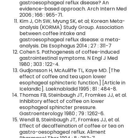
gastroesophageal reflux disease? An
evidence-based approach. Arch Intern Med
2006 ; 166 : 965-71.
Kim J, Oh SW, Myung SK, et al; Korean Meta-
analysis (KORMA) Study Group. Association
between coffee intake and
gastroesophageal reflux disease: a meta-
analysis. Dis Esophagus 2014 ; 27 : 311-7
Cohen S. Pathogenesis of coffee-induced
gastrointestinal symptoms. N Engl J Med
1980 ; 303 : 122-4.
Gudjonsson H, McAuliffe TL, Kaye MD. [The
effect of coffee and tea upon lower
esophageal sphincteric function.] [Article in
Icelandic]. Laeknabladid 1995 ; 81 : 484-8.
Thomas FB, Steinbaugh JT, Fromkes JJ, et al.
Inhibitory effect of coffee on lower
esophageal sphincter pressure.
Gastroenterology 1980 ; 79 : 1262-6.
Wendl B, Steinbaugh JT, Fromkes JJ, et al.
Effect of decaffeination of coffee or tea on
gastro-oesophageal reflux. Aliment