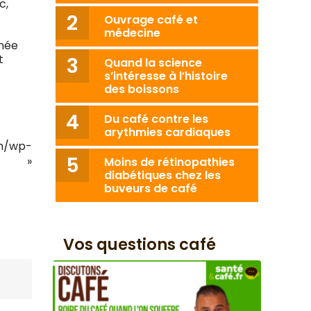
c,
Ouvrage café et
médecine
inée
t
Quand la science
s’intéresse à l’histoire
des boissons
Du café contre les
arythmies cardiaques
m/wp-
pdf »
Moins de rétinopathies
diabétiques chez les
buveurs de café
Vos questions café