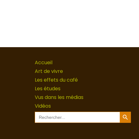
Accueil
Art de vivre
Les effets du café
Les études
Vus dans les médias
Vidéos
Search Button
Search
for: