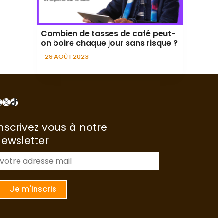
Combien de tasses de café peut-
on boire chaque jour sans risque ?
29 AOÛT 2023
nstagram
X
TikTok
nscrivez vous à notre
newsletter
m
a
Je m'inscris