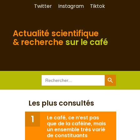
Twitter
Instagram
Tiktok
Actualité scientifique
& recherche
sur le café
Search Button
Search
for:
Les plus consultés
Le café, ce n’est pas
que de la caféine, mais
un ensemble très varié
de constituants