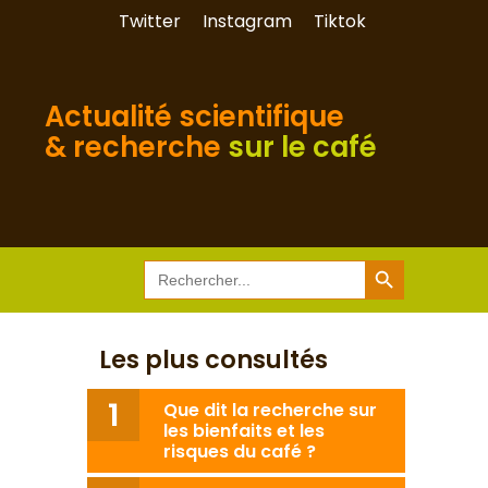
Twitter
Instagram
Tiktok
Actualité scientifique
& recherche
sur le café
Search Button
Search
for:
Les plus consultés
Que dit la recherche sur
les bienfaits et les
risques du café ?