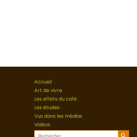
Accueil
Art de vivre
Les effets du café
Les études
Vus dans les médias
Vidéos
Search Button
Search