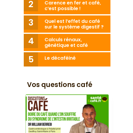
Carence en fer et café,
c’est possible !
Quel est l’effet du café
sur le système digestif ?
Calculs rénaux,
génétique et café
Le décaféiné
Vos questions café