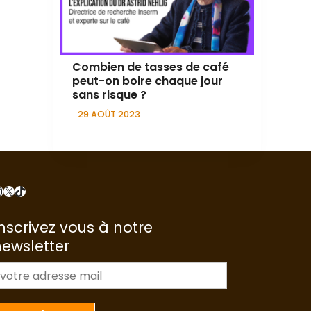
Combien de tasses de café
peut-on boire chaque jour
sans risque ?
29 AOÛT 2023
nstagram
X
TikTok
nscrivez vous à notre
newsletter
m
a