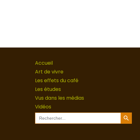
Accueil
Art de vivre
Les effets du café
Les études
Vus dans les médias
Vidéos
Search Button
Search
for: