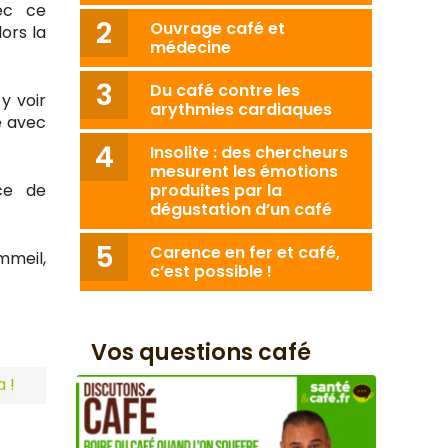
ec ce
Ouvrage café et
ors la
médecine
Du café contre les
y voir
arythmies cardiaques
é avec
Insolite : des chercheurs
mesurent les émotions
ice de
produites par la
dégustation d’un café
Carence en fer et café,
mmeil,
c’est possible !
Vos questions café
 !