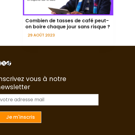
Combien de tasses de café peut-
on boire chaque jour sans risque ?
29 AOÛT 2023
nstagram
X
TikTok
nscrivez vous à notre
newsletter
m
a
Je m'inscris