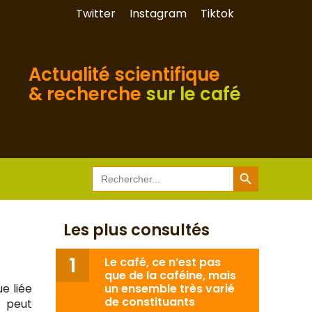
Twitter
Instagram
Tiktok
Actualité scientifique
& recherche
sur le café
Search Button
Search
for:
Les plus consultés
Le café, ce n’est pas
que de la caféine, mais
ue liée
un ensemble très varié
de constituants
 peut