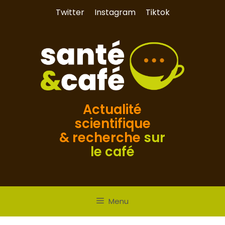
Aller
Twitter
Instagram
Tiktok
au
contenu
Actualité
scientifique
& recherche
sur
le café
Menu