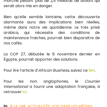
marché pesant plus de 2,5 milliards de dollars qui
serait alors mis en danger.
Bien qu’elle semble lointaine, cette découverte
alarmante aura des implications bien réelles,
même dans notre vie quotidienne. Le très prisé
arabica, qui nécessite des conditions de
maintenance fraiches, pourrait bien disparaître de
nos cafés.
La COP 27, débutée le 6 novembre dernier en
Égypte, pourrait apporter des solutions.
Pour lire l’article d’
African Business
, suivez ce
lien
.
Pour les non anglophones, le
Courrier
International
a fourni une adaptation française, à
retrouver
ici
.
Catégories
À LA UNE
,
ACTUALITÉS
,
VUS DANS LES MÉDIAS