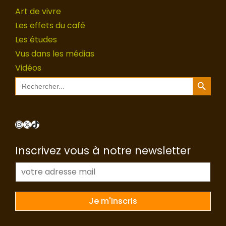
Art de vivre
Les effets du café
Les études
Vus dans les médias
Vidéos
Search Button
Search
for:
Instagram
X
TikTok
Inscrivez vous à notre newsletter
E
-
m
a
Je m'inscris
i
l