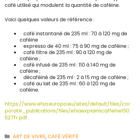
café utilisé qui modulent la quantité de caféine.
Voici quelques valeurs de référence :
café instantané de 235 ml : 70 à 120 mg de
caféine
expresso de 40 ml : 75 à 90 mg de caféine ;
café filtre de 235 ml : 90 à 120 mg de
caféine ;
café infusé de 235 ml : 110 à 140 mg de
caféine ;
décaféiné de 235 ml : 2 à 15 mg de caféine ;
café au lait de 235 ml : 60 à 120 mg de
caféine.
https://www.efsa.europa.eu/sites/default/files/cor
porate_publications/files/efsaexplainscaffeine150
527fr.pdf
Catégories
ART DE VIVRE
,
CAFÉ VÉRITÉ