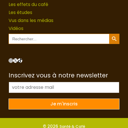
Les effets du café
Les études
Vus dans les médias
Vidéos
Search Button
Search
for:
Instagram
X
TikTok
Inscrivez vous à notre newsletter
E
-
m
a
Je m'inscris
i
l
*
© 2026
Santé & Café