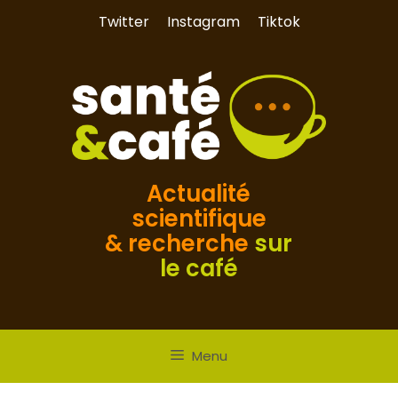
Aller
Twitter
Instagram
Tiktok
au
contenu
Actualité
scientifique
& recherche
sur
le café
Menu