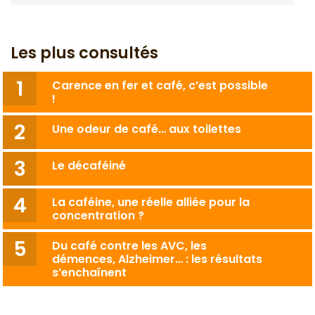
Les plus consultés
Carence en fer et café, c’est possible
!
Une odeur de café… aux toilettes
Le décaféiné
La caféine, une réelle alliée pour la
concentration ?
Du café contre les AVC, les
démences, Alzheimer… : les résultats
s’enchaînent