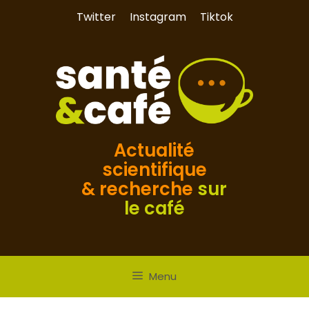
Aller
Twitter
Instagram
Tiktok
au
contenu
Actualité
scientifique
& recherche
sur
le café
Menu