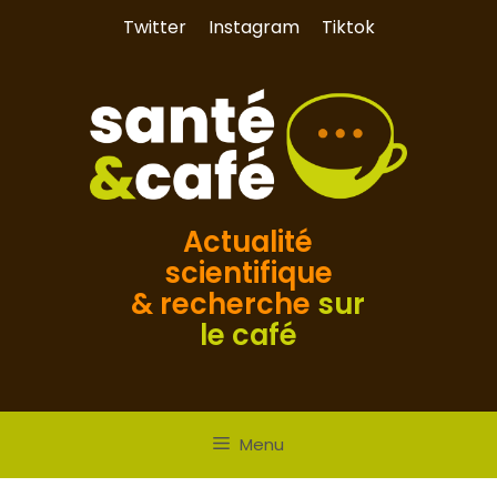
Aller
Twitter
Instagram
Tiktok
au
contenu
Actualité
scientifique
& recherche
sur
le café
Menu