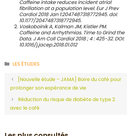
Caffeine intake reduces incident atrial
fibrillation at a population level. Eur J Prev
Cardiol 2018 Jan 1:2047487318772945.
doi:
10.1177/2047487318772945.
Voskoboinik A, Kalman JM, Kistler PM.
Caffeine and Arrhythmias. Time to Grind the
Data. J Am Coll Cardiol 2018 ; 4 : 425-32.
DOI:
10.1016/j.jacep.2018.01.012
Catégories
LES ÉTUDES
[Nouvelle étude – JAMA] Boire du café pour
prolonger son espérance de vie
Réduction du risque de diabète de type 2
avec le café
Les plus consultés