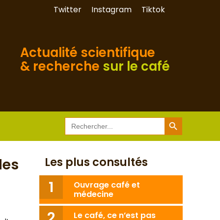
Twitter
Instagram
Tiktok
Actualité scientifique
& recherche
sur le café
Search Button
Search
for:
Les plus consultés
des
Ouvrage café et
médecine
Le café, ce n’est pas