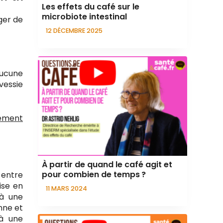
Les effets du café sur le
microbiote intestinal
ger de
12 DÉCEMBRE 2025
aucune
vessie
pement
À partir de quand le café agit et
pour combien de temps ?
 entre
ise en
11 MARS 2024
(à une
nne et
 à une