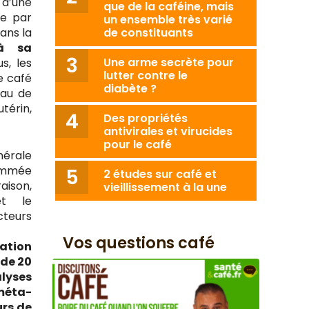
 d’une
que de la caféine, mais
ée par
un ensemble très varié
ans la
de constituants
 à sa
Une arme secrète pour
us, les
lutter contre le
e café
diabète ?
eau de
utérin,
Des propriétés
antivirales et virucides
pour le café
nérale
sommée
2 études sur café et
ison,
vieillissement à la une
et le
cteurs
Vos questions café
mation
 de 20
alyses
méta-
urs de