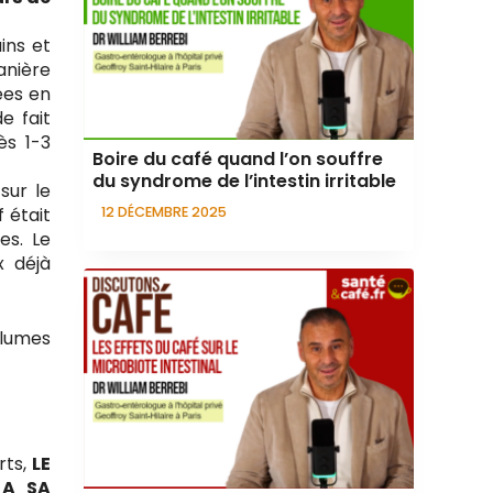
ins et
anière
ées en
e fait
ès 1-3
Boire du café quand l’on souffre
du syndrome de l’intestin irritable
sur le
 était
12 DÉCEMBRE 2025
es. Le
x déjà
olumes
rts,
LE
 A SA