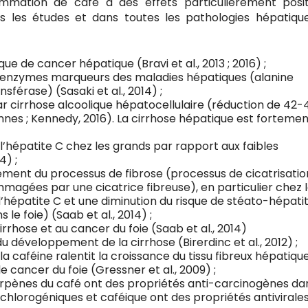
mmation de café a des effets particulièrement posit
s les études et dans toutes les pathologies hépatiqu
 de cancer hépatique (Bravi et al., 2013 ; 2016) ;
s enzymes marqueurs des maladies hépatiques (alanine
érase) (Sasaki et al., 2014) ;
ar cirrhose alcoolique hépatocellulaire (réduction de 42-
nnes ; Kennedy, 2016). La cirrhose hépatique est fortement
l’hépatite C chez les grands par rapport aux faibles
4) ;
sement du processus de fibrose (processus de cicatrisatio
agées par une cicatrice fibreuse), en particulier chez 
’hépatite C et une diminution du risque de stéato-hépati
le foie) (Saab et al., 2014) ;
cirrhose et au cancer du foie (Saab et al., 2014)
u développement de la cirrhose (Birerdinc et al., 2012) ;
a caféine ralentit la croissance du tissu fibreux hépatiqu
t le cancer du foie (Gressner et al., 2009) ;
terpènes du café ont des propriétés anti-carcinogènes da
es chlorogéniques et caféique ont des propriétés antivirale