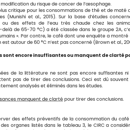
e modification du risque de cancer de l’œsophage.
plus critique pour les consommations de thé et de maté q
s (Munishi et al., 2015). Sur la base d’études concern
u des effets de l’eau très chaude chez les anima
delà de 65-70 °C) a été classée dans le groupe 2A, c’
mains ». Par contre, le café dont une enquête a montré 
st autour de 60 °C n’est pas concerné (Brown et al., 20
s sont encore insuffisantes ou manquent de clarté p
es de la littérature ne sont pas encore suffisantes ni
ttent pas de tirer des conclusions. Ceci est dû souvent
ctement analysés et éliminés dans les études.
ssances manquent de clarté
pour tirer des conclusions.
erver des effets préventifs de la consommation du café 
es organes listés dans le tableau 3, le CIRC a considé