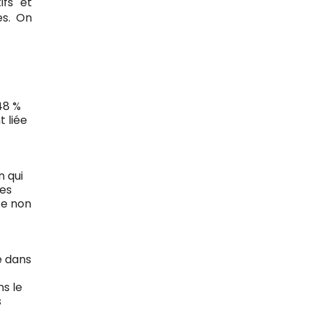
ifs et
es. On
48 %
 liée
n qui
les
te non
e dans
ns le
s