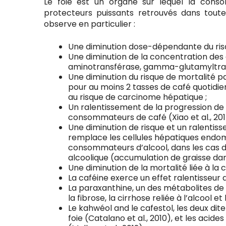
Le foie est un organe sur lequel la conso
protecteurs puissants retrouvés dans toute
observe en particulier :
Une diminution dose-dépendante du risque
Une diminution de la concentration de
aminotransférase, gamma-glutamyltransf
Une diminution du risque de mortalité p
pour au moins 2 tasses de café quotidie
au risque de carcinome hépatique ;
Un ralentissement de la progression de 
consommateurs de café (Xiao et al., 201
Une diminution de risque et un ralentis
remplace les cellules hépatiques endomm
consommateurs d’alcool, dans les cas d
alcoolique (accumulation de graisse dans 
Une diminution de la mortalité liée à la 
La caféine exerce un effet ralentisseur d
La paraxanthine, un des métabolites de l
la fibrose, la cirrhose reliée à l’alcool e
Le kahwéol and le cafestol, les deux di
foie (Catalano et al., 2010), et les acid