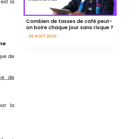
est la
Combien de tasses de café peut-
on boire chaque jour sans risque ?
29 AOÛT 2023
ène
que de
ce de
par la