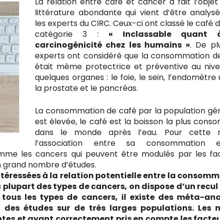
La relation entre café et cancer a fait l’objet
littérature abondante qui vient d’être analys
les experts du CIRC. Ceux-ci ont classé le café d
catégorie 3 :
« Inclassable quant
carcinogénicité chez les humains »
. De pl
experts ont considéré que la consommation d
était même protectrice et préventive au niv
quelques organes : le foie, le sein, l’endomètre 
la prostate et le pancréas.
La consommation de café par la population gé
est élevée, le café est la boisson la plus con
dans le monde après l’eau. Pour cette ra
l’association entre sa consommation 
me les cancers qui peuvent être modulés par les fa
d’un grand nombre d’études.
intéressées à la relation potentielle entre la consom
a plupart des types de cancers, on dispose d’un recul
tous les types de cancers, il existe des méta-an
des études sur de très larges populations. Les 
entes et ayant correctement pris en compte les facte