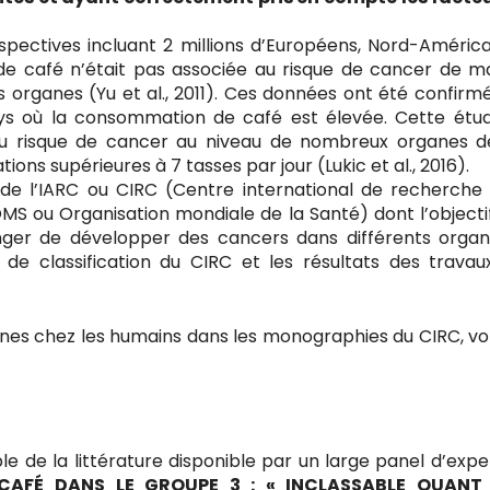
pectives incluant 2 millions d’Européens, Nord-América
e café n’était pas associée au risque de cancer de m
 organes (Yu et al., 2011). Ces données ont été confirm
s où la consommation de café est élevée. Cette étud
u risque de cancer au niveau de nombreux organes d
ns supérieures à 7 tasses par jour (Lukic et al., 2016).
 de l’IARC ou CIRC (Centre international de recherche 
OMS ou Organisation mondiale de la Santé) dont l’objectif
nger de développer des cancers dans différents organ
s de classification du CIRC et les résultats des travau
es chez les humains dans les monographies du CIRC, v
le de la littérature disponible par un large panel d’expe
AFÉ DANS LE GROUPE 3 : « INCLASSABLE QUANT