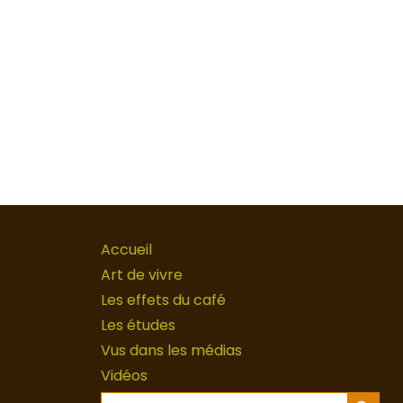
Accueil
Art de vivre
Les effets du café
Les études
Vus dans les médias
Vidéos
Search Button
Search