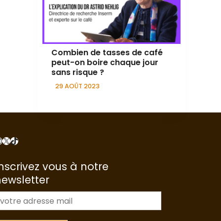
Combien de tasses de café
peut-on boire chaque jour
sans risque ?
29 AOÛT 2023
nstagram
X
TikTok
nscrivez vous à notre
newsletter
m