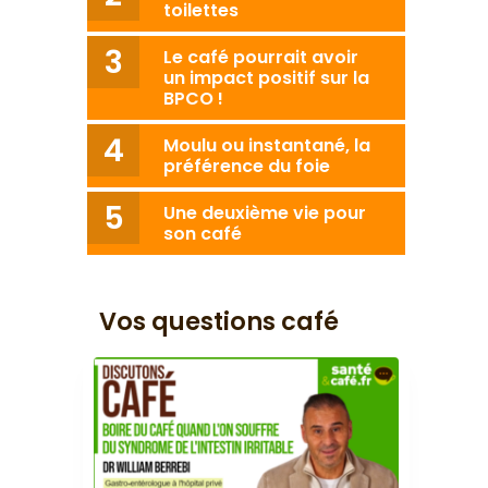
toilettes
Le café pourrait avoir
un impact positif sur la
BPCO !
Moulu ou instantané, la
préférence du foie
Une deuxième vie pour
son café
Vos questions café