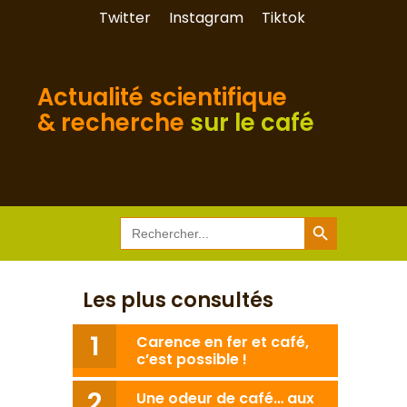
Twitter
Instagram
Tiktok
Actualité scientifique
& recherche
sur le café
Search Button
Search
for:
Les plus consultés
Carence en fer et café,
c’est possible !
Une odeur de café… aux