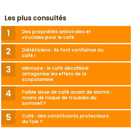
Les plus consultés
Des propriétés antivirales et
virucides pour le café
Diététiciens : Ils font confiance au
café !
Mémoire : le café décaféiné
antagonise les effets de la
scopolamine
Faible dose de café avant de dormir :
moins de risque de troubles du
sommeil ?
Café : des constituants protecteurs
du foie ?