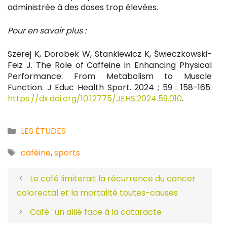
administrée à des doses trop élevées.
Pour en savoir plus :
Szerej K, Dorobek W, Stankiewicz K, Świeczkowski-
Feiz J. The Role of Caffeine in Enhancing Physical
Performance: From Metabolism to Muscle
Function. J Educ Health Sport. 2024 ; 59 : 158-165.
https://dx.doi.org/10.12775/JEHS.2024.59.010
.
Catégories
LES ÉTUDES
Étiquettes
caféine
,
sports
Le café limiterait la récurrence du cancer
colorectal et la mortalité toutes-causes
Café : un allié face à la cataracte