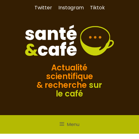
Aller
Twitter
Instagram
Tiktok
au
contenu
Actualité
scientifique
& recherche
sur
le café
Menu