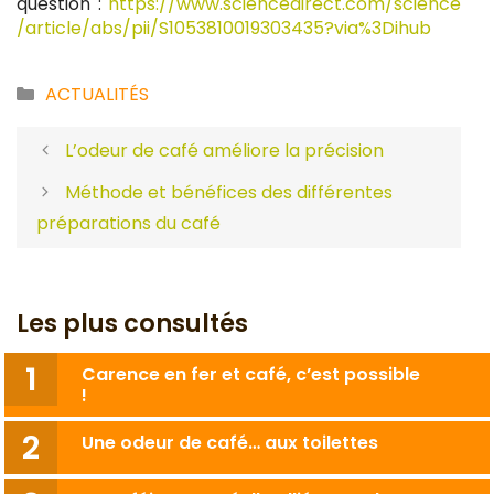
question :
https://www.sciencedirect.com/science
/article/abs/pii/S1053810019303435?via%3Dihub
Catégories
ACTUALITÉS
L’odeur de café améliore la précision
Méthode et bénéfices des différentes
préparations du café
Les plus consultés
Carence en fer et café, c’est possible
!
Une odeur de café… aux toilettes