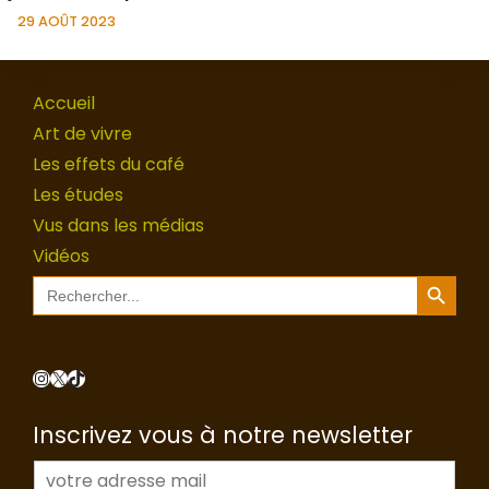
29 AOÛT 2023
Accueil
Art de vivre
Les effets du café
Les études
Vus dans les médias
Vidéos
Search Button
Search
for:
Instagram
X
TikTok
Inscrivez vous à notre newsletter
E