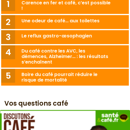
Carence en fer et café, c’est possible
!
Une odeur de café… aux toilettes
Le reflux gastro-œsophagien
Du café contre les AVC, les
démences, Alzheimer… : les résultats
s’enchaînent
Boire du café pourrait réduire le
risque de mortalité
Vos questions café