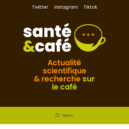
Aller
Twitter
Instagram
Tiktok
au
contenu
Actualité
scientifique
& recherche
sur
le café
Menu