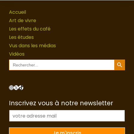
Accueil
Art de vivre
Les effets du café
Les études
Vus dans les médias
Vidéos
Search Button
Search
for:
Instagram
X
TikTok
Inscrivez vous à notre newsletter
E
-
m
a
Je m'inscris