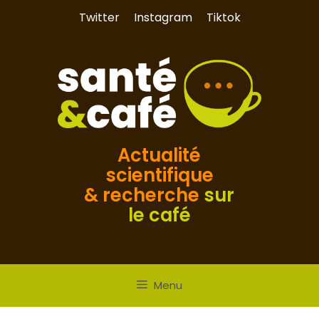
Aller
Twitter
Instagram
Tiktok
au
contenu
Actualité
scientifique
& recherche
sur
le café
Menu