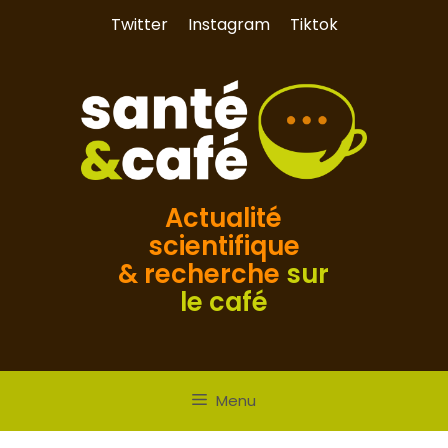
Aller
Twitter
Instagram
Tiktok
au
contenu
Actualité
scientifique
& recherche
sur
le café
Menu