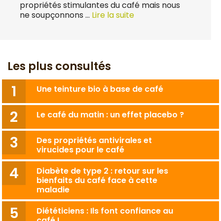
propriétés stimulantes du café mais nous
ne soupçonnons …
Lire la suite
Les plus consultés
Une teinture bio à base de café
Le café du matin : un effet placebo ?
Des propriétés antivirales et
virucides pour le café
Diabète de type 2 : retour sur les
bienfaits du café face à cette
maladie
Diététiciens : Ils font confiance au
café !