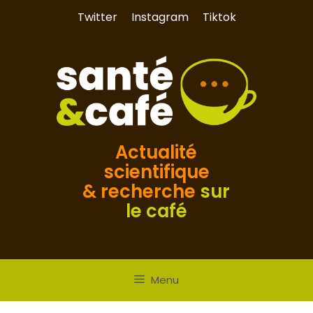
Aller
Twitter
Instagram
Tiktok
au
contenu
Actualité
scientifique
& recherche
sur
le café
Menu