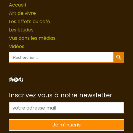
Accueil
Art de vivre
Les effets du café
Les études
Vus dans les médias
Vidéos
Search Button
Search
for:
Instagram
X
TikTok
Inscrivez vous à notre newsletter
E
-
m
a
Je m'inscris
i