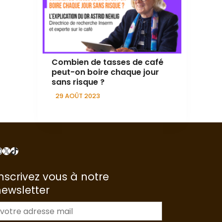
Combien de tasses de café
peut-on boire chaque jour
sans risque ?
29 AOÛT 2023
nstagram
X
TikTok
nscrivez vous à notre
newsletter