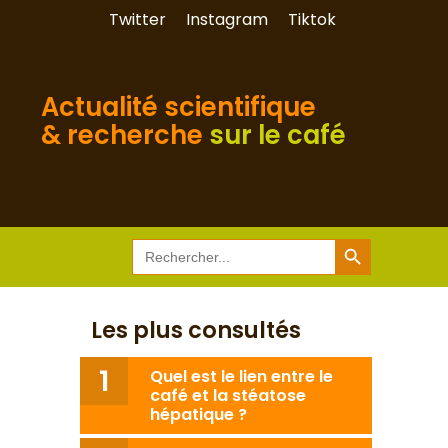
Twitter
Instagram
Tiktok
Actualité scientifique
& recherche
sur le café
Search Button
Search
for:
Les plus consultés
Quel est le lien entre le
café et la stéatose
hépatique ?