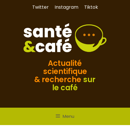
Aller
Twitter
Instagram
Tiktok
au
contenu
Actualité
scientifique
& recherche
sur
le café
Menu