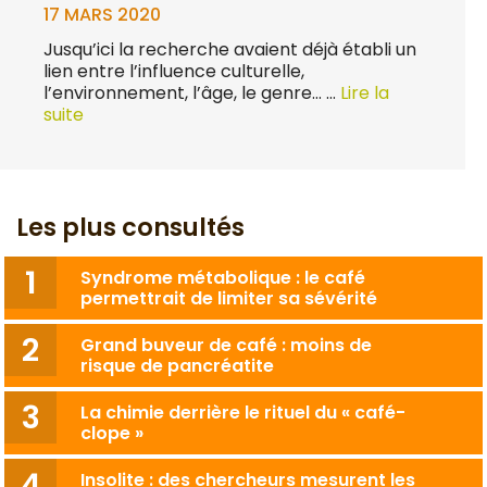
17 MARS 2020
Jusqu’ici la recherche avaient déjà établi un
lien entre l’influence culturelle,
l’environnement, l’âge, le genre… …
Lire la
suite
Les plus consultés
Syndrome métabolique : le café
permettrait de limiter sa sévérité
Grand buveur de café : moins de
risque de pancréatite
La chimie derrière le rituel du « café-
clope »
Insolite : des chercheurs mesurent les