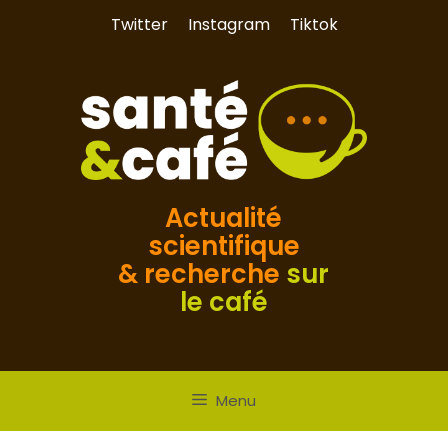
Aller
Twitter
Instagram
Tiktok
au
contenu
Actualité
scientifique
& recherche
sur
le café
Menu