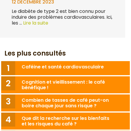
12 DÉCEMBRE 2023
Le diabète de type 2 est bien connu pour
induire des problèmes cardiovasculaires. Ici,
les …
Lire la suite
Les plus consultés
Caféine et santé cardiovasculaire
Cognition et vieillissement : le café
bénéfique !
Combien de tasses de café peut-on
boire chaque jour sans risque ?
Que dit la recherche sur les bienfaits
et les risques du café ?