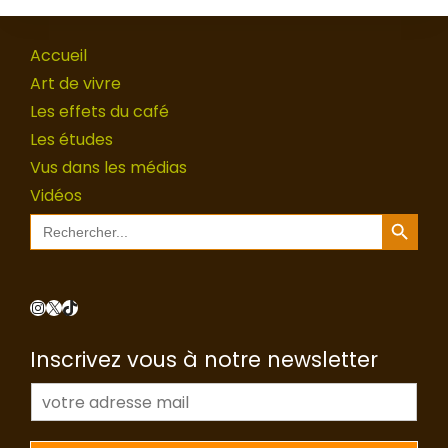
Accueil
Art de vivre
Les effets du café
Les études
Vus dans les médias
Vidéos
Search Button
Search
for:
Instagram
X
TikTok
Inscrivez vous à notre newsletter
E
-
m