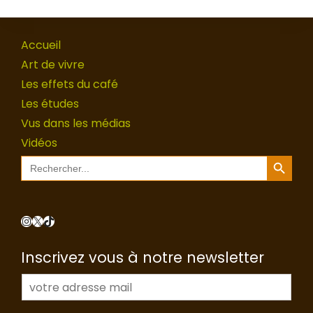
Accueil
Art de vivre
Les effets du café
Les études
Vus dans les médias
Vidéos
Search Button
Search
for:
Instagram
X
TikTok
Inscrivez vous à notre newsletter
E
-
m