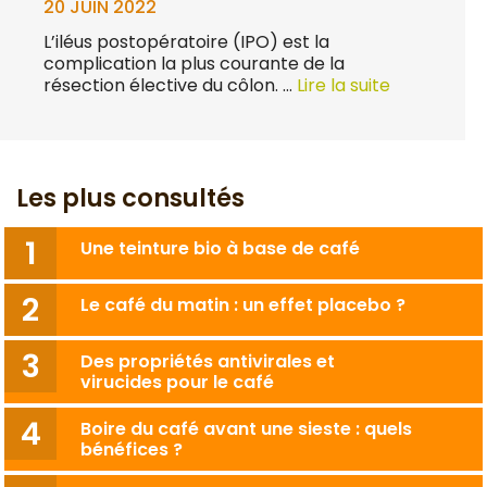
20 JUIN 2022
L’iléus postopératoire (IPO) est la
complication la plus courante de la
résection élective du côlon. …
Lire la suite
Les plus consultés
Une teinture bio à base de café
Le café du matin : un effet placebo ?
Des propriétés antivirales et
virucides pour le café
Boire du café avant une sieste : quels
bénéfices ?