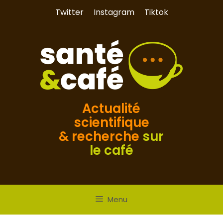
Aller
Twitter
Instagram
Tiktok
au
contenu
Actualité
scientifique
& recherche
sur
le café
Menu