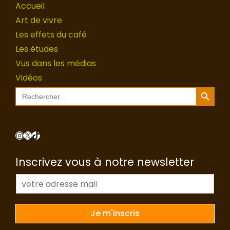
Accueil
Art de vivre
Les effets du café
Les études
Vus dans les médias
Vidéos
Search Button
Search
for:
Instagram
X
TikTok
Inscrivez vous à notre newsletter
E
-
m
a
Je m'inscris
i
l