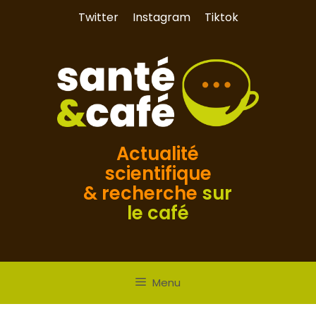
Aller
Twitter
Instagram
Tiktok
au
contenu
Actualité
scientifique
& recherche
sur
le café
Menu