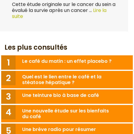
Cette étude originale sur le cancer du sein a
évalué la survie après un cancer …
Lire la
suite
Les plus consultés
Le café du matin : un effet placebo ?
Quel est le lien entre le café et la
stéatose hépatique ?
Une teinture bio à base de café
Une nouvelle étude sur les bienfaits
du café
Une brève radio pour résumer