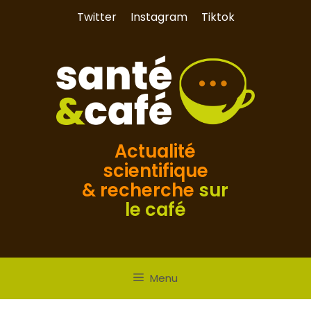
Aller
Twitter
Instagram
Tiktok
au
contenu
Actualité
scientifique
& recherche
sur
le café
Menu