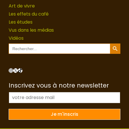
Art de vivre
Les effets du café
Les études
Vus dans les médias
Vidéos
Search Button
Search
for:
Instagram
X
TikTok
Inscrivez vous à notre newsletter
E
-
m
a
Je m'inscris
i
l