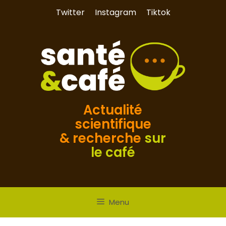
Aller
Twitter
Instagram
Tiktok
au
contenu
Actualité
scientifique
& recherche
sur
le café
Menu