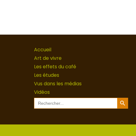
Accueil
Art de vivre
Les effets du café
Les études
Vus dans les médias
Vidéos
Search Button
Search
for: