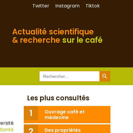
Twitter
Instagram
Tiktok
Actualité scientifique
& recherche
sur le café
Search Button
Search
for:
Les plus consultés
Ouvrage café et
médecine
ersité
Santé
Des propriétés