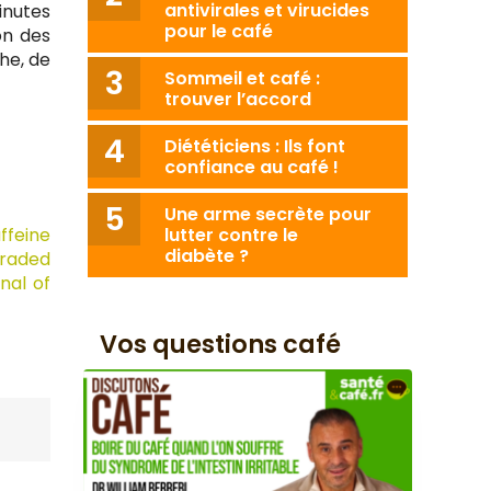
antivirales et virucides
inutes
pour le café
on des
he, de
Sommeil et café :
trouver l’accord
Diététiciens : Ils font
confiance au café !
Une arme secrète pour
feine
lutter contre le
diabète ?
graded
nal of
Vos questions café